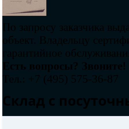
По запросу заказчика выд
объект. Владельцу сертиф
гарантийное обслуживания
Есть вопросы? Звоните!
Тел.: +7 (495) 575-36-87
Склад с посуточ