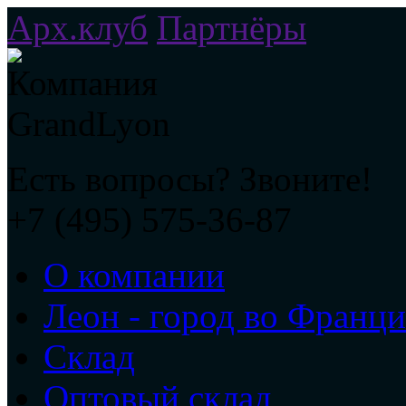
Арх.клуб
Партнёры
Есть вопросы? Звоните!
+7 (495) 575-36-87
О компании
Леон - город во Франц
Склад
Оптовый склад